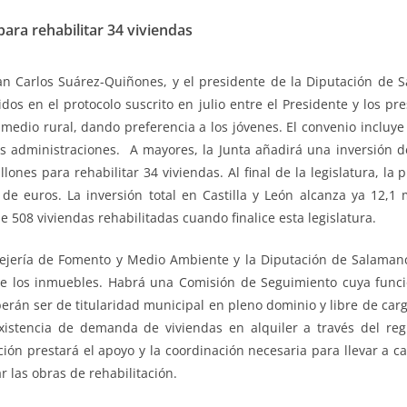
para rehabilitar 34 viviendas
 Carlos Suárez-Quiñones, y el presidente de la Diputación de Sa
os en el protocolo suscrito en julio entre el Presidente y los pr
 medio rural, dando preferencia a los jóvenes. El convenio incluye 
as administraciones. A mayores, la Junta añadirá una inversión d
llones para rehabilitar 34 viviendas. Al final de la legislatura, l
 de euros. La inversión total en Castilla y León alcanza ya 12,1 
e 508 viviendas rehabilitadas cuando finalice esta legislatura.
ejería de Fomento y Medio Ambiente y la Diputación de Salaman
de los inmuebles. Habrá una Comisión de Seguimiento cuya funció
erán ser de titularidad municipal en pleno dominio y libre de car
la existencia de demanda de viviendas en alquiler a través del r
ción prestará el apoyo y la coordinación necesaria para llevar a 
 las obras de rehabilitación.