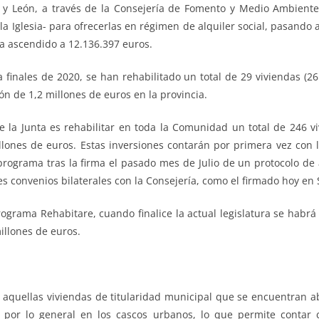
la y León, a través de la Consejería de Fomento y Medio Ambient
 Iglesia- para ofrecerlas en régimen de alquiler social, pasando a
ha ascendido a 12.136.397 euros.
 finales de 2020, se han rehabilitado un total de 29 viviendas (2
n de 1,2 millones de euros en la provincia.
de la Junta es rehabilitar en toda la Comunidad un total de 246 v
lones de euros. Estas inversiones contarán por primera vez con l
rograma tras la firma el pasado mes de Julio de un protocolo de a
es convenios bilaterales con la Consejería, como el firmado hoy en
ograma Rehabitare, cuando finalice la actual legislatura se habr
illones de euros.
de aquellas viviendas de titularidad municipal que se encuentran 
por lo general en los cascos urbanos, lo que permite contar c