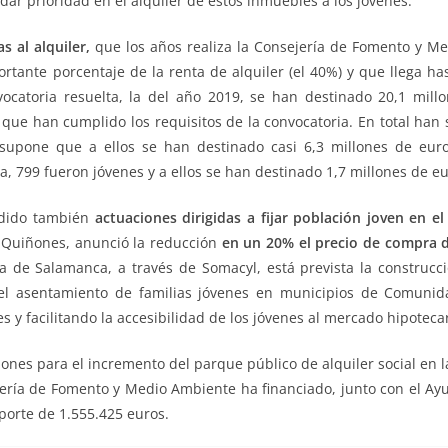
dar prioridad en el alquiler de estos inmuebles a los jóvenes.
 al alquiler,
que los años realiza la Consejería de Fomento y Me
rtante porcentaje de la renta de alquiler (el 40%) y que llega h
ocatoria resuelta, la del año 2019, se han destinado 20,1 mill
 que han cumplido los requisitos de la convocatoria. En total han s
 supone que a ellos se han destinado casi 6,3 millones de euro
ta, 799 fueron jóvenes y a ellos se han destinado 1,7 millones de eu
ndido también
actuaciones dirigidas a fijar población joven en e
-Quiñones, anunció la reducción
en un 20% el precio de compra d
ia de Salamanca, a través de Somacyl, está prevista la construcc
r el asentamiento de familias jóvenes en municipios de Comuni
 y facilitando la accesibilidad de los jóvenes al mercado hipotecar
iones para el incremento del parque público de alquiler social en 
ejería de Fomento y Medio Ambiente ha financiado, junto con el Ay
mporte de 1.555.425 euros.