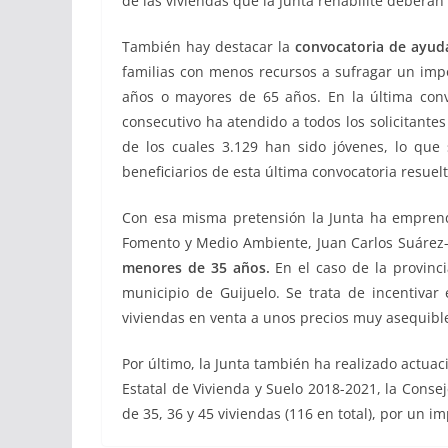
de las viviendas que la Junta rehabilite deberán 
También hay destacar la
convocatoria de ayudas
familias con menos recursos a sufragar un impo
años o mayores de 65 años. En la última conv
consecutivo ha atendido a todos los solicitantes
de los cuales 3.129 han sido jóvenes, lo que
beneficiarios de esta última convocatoria resuel
Con esa misma pretensión la Junta ha empre
Fomento y Medio Ambiente, Juan Carlos Suárez
menores de 35 años.
En el caso de la provinc
municipio de Guijuelo. Se trata de incentiva
viviendas en venta a unos precios muy asequibles
Por último, la Junta también ha realizado actuac
Estatal de Vivienda y Suelo 2018-2021, la Cons
de 35, 36 y 45 viviendas (116 en total), por un i