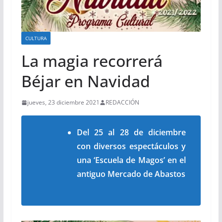
CULTURA
La magia recorrerá
Béjar en Navidad
jueves, 23 diciembre 2021
REDACCIÓN
Del 25 al 28 de diciembre
con diversos espectáculos y
una ‘Escuela de Magos’ en el
antiguo Mercado de Abastos