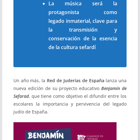
La música será la
protagonista como
legado inmaterial,
clave para
la transmisión y
conservación de la esencia
de la cultura sefardí
Un año más, la
Red de Juderí
as
de España
lanza una
nueva edición de su proyecto educativo
Benjamín de
Sefarad
, que tiene como objetivo el difundir entre los
escolares la importancia y pervivencia del legado
judío de España.