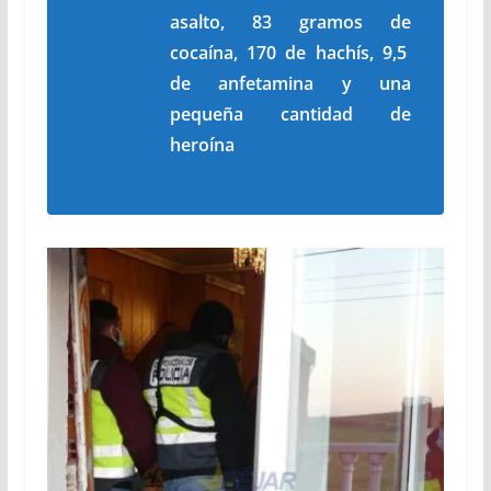
asalto, 83 gramos de
cocaína, 170 de hachís, 9,5
de anfetamina y una
pequeña cantidad de
heroína