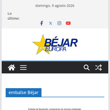
Saltar
domingo, 9 agosto 2026
al
Lo
contenido
último:
embalse Béjar