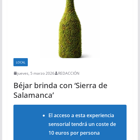
LOCAL
jueves, 5 marzo 2026
REDACCIÓN
Béjar brinda con ‘Sierra de
Salamanca’
El acceso a esta experiencia
sensorial tendrá un coste de
10 euros por persona