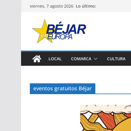
Saltar
Lo último:
viernes, 7 agosto 2026
al
contenido
LOCAL
COMARCA
CULTURA
eventos gratuitos Béjar