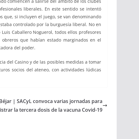
ando comiencen a salirse del ámbito de los clubes
esionales liberales. En este sentido se intentó
ios que, si incluyen el juego, se van denominando
estaba controlado por la burguesía liberal. No en
 Luis Caballero Noguerol, todos ellos profesores
os obreros que habían estado marginados en el
ntadora del poder.
a del Casino y de las posibles medidas a tomar
turos socios del ateneo, con actividades lúdicas
Béjar | SACyL convoca varias jornadas para
strar la tercera dosis de la vacuna Covid-19