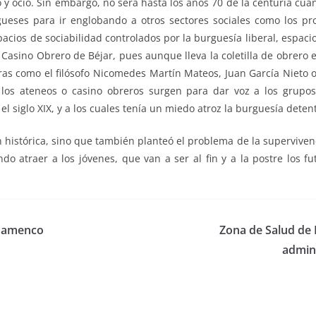
 y ocio. Sin embargo, no será hasta los años 70 de la centuria cu
ueses para ir englobando a otros sectores sociales como los prof
pacios de sociabilidad controlados por la burguesía liberal, espac
Casino Obrero de Béjar, pues aunque lleva la coletilla de obrero 
as como el filósofo Nicomedes Martín Mateos, Juan García Nieto o
ad los ateneos o casino obreros surgen para dar voz a los grup
el siglo XIX, y a los cuales tenía un miedo atroz la burguesía dete
rica, sino que también planteó el problema de la supervivenci
o atraer a los jóvenes, que van a ser al fin y a la postre los fu
 flamenco
Zona de Salud de 
admini