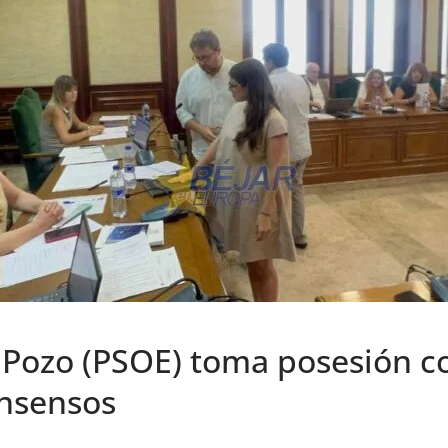
l Pozo (PSOE) toma posesión c
onsensos