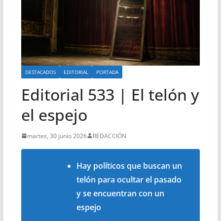
DESTACADOS
EDITORIAL
PORTADA
Editorial 533 | El telón y
el espejo
martes, 30 junio 2026
REDACCIÓN
Hay políticos que buscan un
telón para ocultar el pasado
y se encuentran con un
espejo