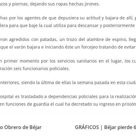
azos y piernas, dejando sus ropas hechas jirones.
chas por los agentes de que depusiera su actitud y bajara de all
lera para que baje la cual utiliza para descansar y posteriormente
eron agredidos con patadas, un trozo del alambre de espino, lleg
ue el varón bajara e iniciando éste un forcejeo tratando de evitar
 primer momento por los servicios sanitarios en el lugar, los cu
ación seis funcionarios policiales.
teriores, siendo la última de ellas la semana pasada en esta ciud
Hospital es trasladado a dependencias policiales para la realizaci
en funciones de guardia el cual ha decretado su ingreso en prisión
no Obrero de Béjar
GRÁFICOS | Béjar pierde 60