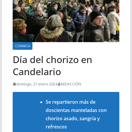
COMARCA
Día del chorizo en
Candelario
domingo, 21 enero 2024
REDACCIÓN
Se repartieron más de
doscientas manteladas con
chorizo asado, sangría y
refrescos