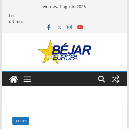
Saltar
viernes, 7 agosto 2026
al
Lo
contenido
último:
SUCESOS