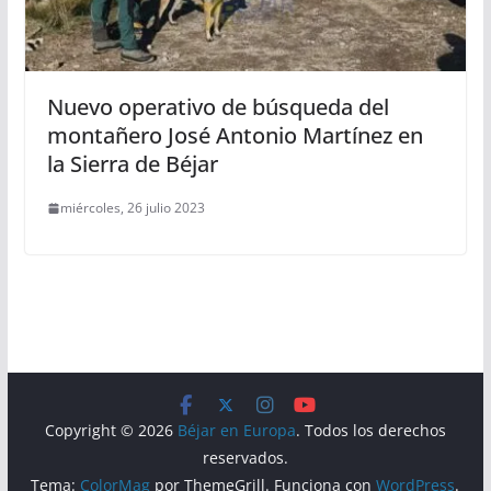
Nuevo operativo de búsqueda del
montañero José Antonio Martínez en
la Sierra de Béjar
miércoles, 26 julio 2023
Copyright © 2026
Béjar en Europa
. Todos los derechos
reservados.
Tema:
ColorMag
por ThemeGrill. Funciona con
WordPress
.