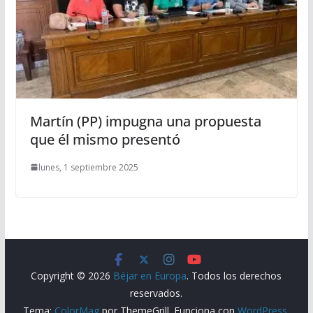
Martín (PP) impugna una propuesta
que él mismo presentó
lunes, 1 septiembre 2025
Copyright © 2026
Béjar en Europa
. Todos los derechos
reservados.
Tema:
ColorMag
por ThemeGrill. Funciona con
WordPress
.