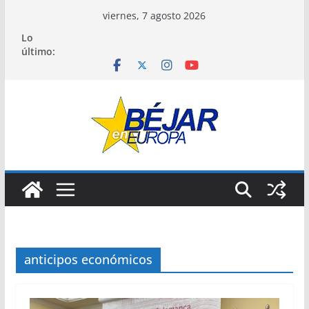
Saltar
viernes, 7 agosto 2026
al
Lo
contenido
último:
anticipos económicos