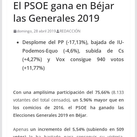
El PSOE gana en Béjar
las Generales 2019
domingo, 28 abril 2019
REDACCIÓN
Desplome del PP (-17,13%), bajada de IU-
Podemos-Equo (-4,6%), subida de Cs
(+4,27%) y Vox consigue 940 votos
(+11,77%)
Con una amplísima
participación del 75,66%
(8.133
votantes del total censado),
un 5,96% mayor que en
los comicios de 2016
,
el PSOE ha ganado las
Elecciones Generales 2019 en Béjar
.
Apenas
un incremento del 5,54% (subiendo en 509
votos)
le ha bastado para conseguir su victoria,